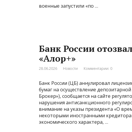
военные запустили «по …
Банк России отозва
«Алор+»
28.06.2026
Новости
Комментарии: 0
Банк России (ЦБ) аннулировал лиценз
бумаг на осуществление депозитарной 
Брокер»), сообщается на сайте регуля
нарушения антисанкционного регулиро
внимание на указы президента «О вре
некоторыми иностранными кредиторам
экономического характера, …