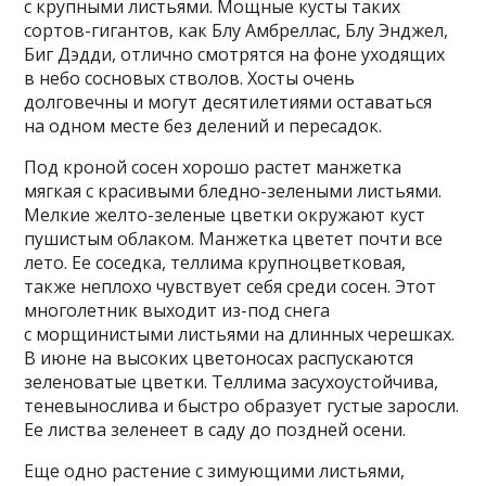
с крупными листьями. Мощные кусты таких
сортов-гигантов, как Блу Амбреллас, Блу Энджел,
Биг Дэдди, отлично смотрятся на фоне уходящих
в небо сосновых стволов. Хосты очень
долговечны и могут десятилетиями оставаться
на одном месте без делений и пересадок.
Под кроной сосен хорошо растет манжетка
мягкая с красивыми бледно-зелеными листьями.
Мелкие желто-зеленые цветки окружают куст
пушистым облаком. Манжетка цветет почти все
лето. Ее соседка, теллима крупноцветковая,
также неплохо чувствует себя среди сосен. Этот
многолетник выходит из-под снега
с морщинистыми листьями на длинных черешках.
В июне на высоких цветоносах распускаются
зеленоватые цветки. Теллима засухоустойчива,
теневынослива и быстро образует густые заросли.
Ее листва зеленеет в саду до поздней осени.
Еще одно растение с зимующими листьями,