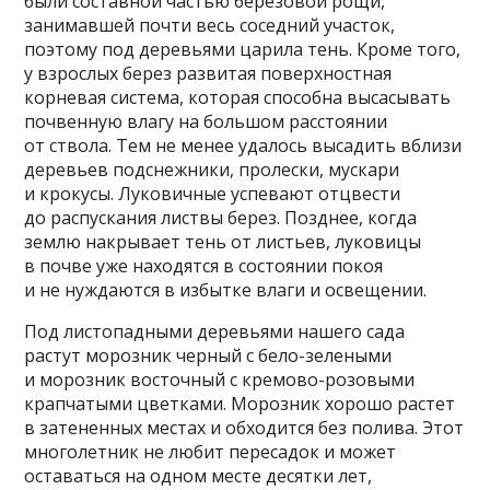
были составной частью березовой рощи,
занимавшей почти весь соседний участок,
поэтому под деревьями царила тень. Кроме того,
у взрослых берез развитая поверхностная
корневая система, которая способна высасывать
почвенную влагу на большом расстоянии
от ствола. Тем не менее удалось высадить вблизи
деревьев подснежники, пролески, мускари
и крокусы. Луковичные успевают отцвести
до распускания листвы берез. Позднее, когда
землю накрывает тень от листьев, луковицы
в почве уже находятся в состоянии покоя
и не нуждаются в избытке влаги и освещении.
Под листопадными деревьями нашего сада
растут морозник черный с бело-зелеными
и морозник восточный с кремово-розовыми
крапчатыми цветками. Морозник хорошо растет
в затененных местах и обходится без полива. Этот
многолетник не любит пересадок и может
оставаться на одном месте десятки лет,