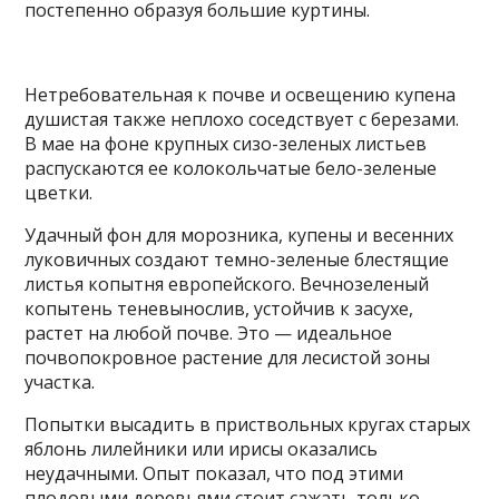
постепенно образуя большие куртины.
Нетребовательная к почве и освещению купена
душистая также неплохо соседствует с березами.
В мае на фоне крупных сизо-зеленых листьев
распускаются ее колокольчатые бело-зеленые
цветки.
Удачный фон для морозника, купены и весенних
луковичных создают темно-зеленые блестящие
листья копытня европейского. Вечнозеленый
копытень теневынослив, устойчив к засухе,
растет на любой почве. Это — идеальное
почвопокровное растение для лесистой зоны
участка.
Попытки высадить в приствольных кругах старых
яблонь лилейники или ирисы оказались
неудачными. Опыт показал, что под этими
плодовыми деревьями стоит сажать только