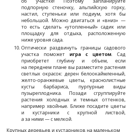
об участке! Поэтому запланируйте
подпорную стеночку, альпийскую горку,
настил, ступеньки или подиум, хотя бы
небольшой. Можно двигаться и «вниз» —
то есть сделать «утопленный» садик или
площадку для отдыха, расположенную
ниже уровня сада.
Оптически раздвинуть границы садового
участка поможет
игра с цветом
. Сад
приобретет глубину и объем, если
на переднем плане вы разместите растения
светлых окрасок: дерен белоокаймленный,
желто-оранжевые цветы, краснолистные
кусты барбариса, пурпурные виды
пузыреплодника. Позади сгруппируйте
растения холодных и темных оттенков,
например хвойные. Ближе посадите цветы
и кустарники с крупной листвой,
а за ними — с мелкой.
Крупных деревьев и кустарников на маленьком