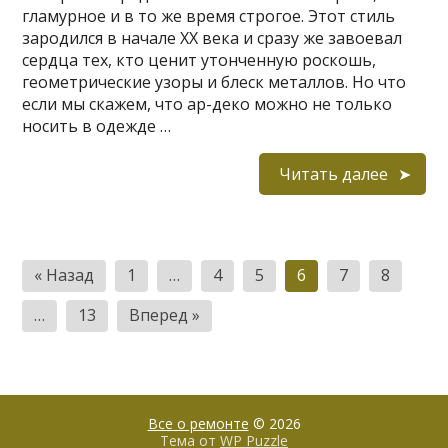
гламурное и в то же время строгое. Этот стиль
зародился в начале XX века и сразу же завоевал
сердца тех, кто ценит утонченную роскошь,
геометрические узоры и блеск металлов. Но что
если мы скажем, что ар-деко можно не только
носить в одежде …
Читать далее
Пагинация
« Назад
1
…
4
5
6
7
8
записей
…
13
Вперед »
Все о ремонте
© 2026
Тема от
WP Puzzle