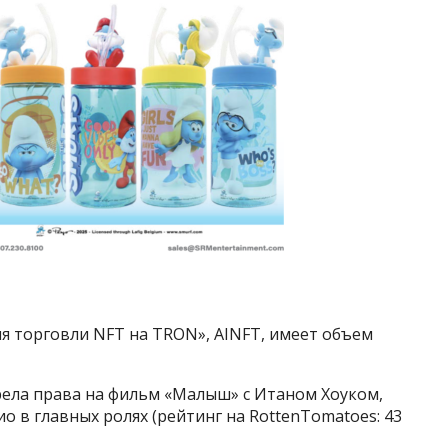
я торговли NFT на TRON», AINFT, имеет объем
рела права на фильм «Малыш» с Итаном Хоуком,
 в главных ролях (рейтинг на RottenTomatoes: 43