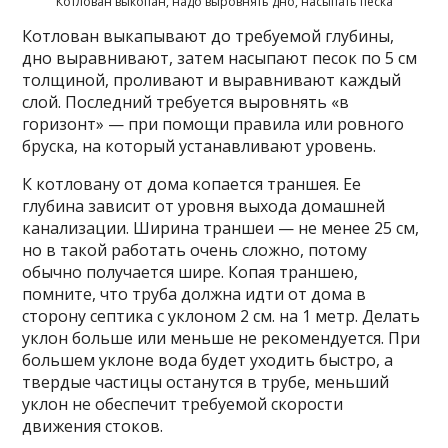
Котлован выкопан, надо выровнять дно, насыпать песка
Котлован выкапывают до требуемой глубины,
дно выравнивают, затем насыпают песок по 5 см
толщиной, проливают и выравнивают каждый
слой. Последний требуется выровнять «в
горизонт» — при помощи правила или ровного
бруска, на который устанавливают уровень.
К котловану от дома копается траншея. Ее
глубина зависит от уровня выхода домашней
канализации. Ширина траншеи — не менее 25 см,
но в такой работать очень сложно, потому
обычно получается шире. Копая траншею,
помните, что труба должна идти от дома в
сторону септика с уклоном 2 см. на 1 метр. Делать
уклон больше или меньше не рекомендуется. При
большем уклоне вода будет уходить быстро, а
твердые частицы останутся в трубе, меньший
уклон не обеспечит требуемой скорости
движения стоков.