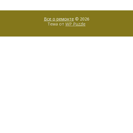
Все о ремонте
© 2026
Тема от
WP Puzzle