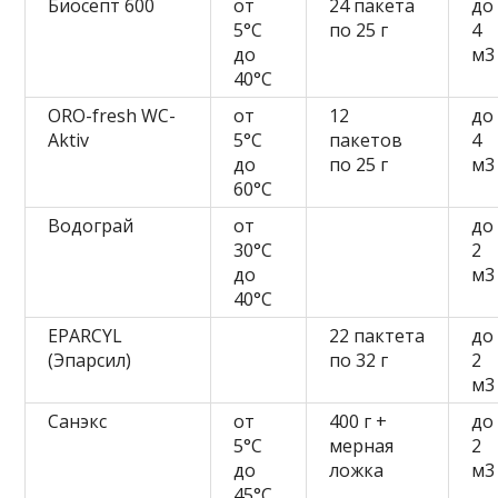
Биосепт 600
от
24 пакета
до
5°C
по 25 г
4
до
м3
40°C
ORO-fresh WC-
от
12
до
Aktiv
5°C
пакетов
4
до
по 25 г
м3
60°C
Водограй
от
до
30°C
2
до
м3
40°C
EPARCYL
22 пактета
до
(Эпарсил)
по 32 г
2
м3
Санэкс
от
400 г +
до
5°C
мерная
2
до
ложка
м3
45°C