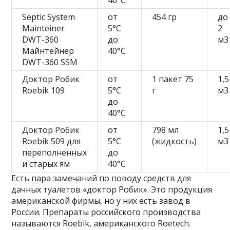
Septic System
от
454 гр
до
Mainteiner
5°C
2
DWT-360
до
м3
Майнтейнер
40°C
DWT-360 SSM
Доктор Робик
от
1 пакет 75
1,5
Roebik 109
5°C
г
м3
до
40°C
Доктор Робик
от
798 мл
1,5
Roebik 509 для
5°C
(жидкость)
м3
переполненных
до
и старых ям
40°C
Есть пара замечаний по поводу средств для
дачных туалетов «доктор Робик». Это продукция
американской фирмы, но у них есть завод в
России. Препараты российского производства
называются Roebik, американского Roetech.