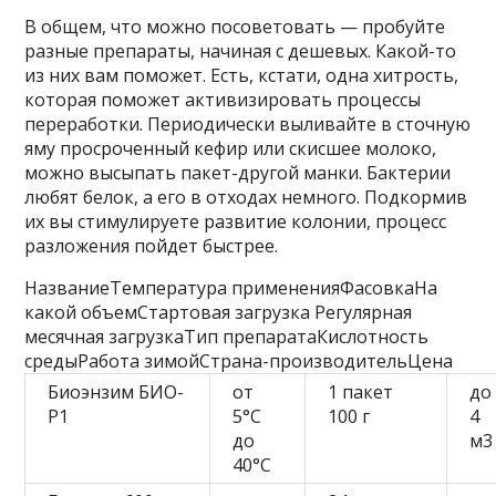
В общем, что можно посоветовать — пробуйте
разные препараты, начиная с дешевых. Какой-то
из них вам поможет. Есть, кстати, одна хитрость,
которая поможет активизировать процессы
переработки. Периодически выливайте в сточную
яму просроченный кефир или скисшее молоко,
можно высыпать пакет-другой манки. Бактерии
любят белок, а его в отходах немного. Подкормив
их вы стимулируете развитие колонии, процесс
разложения пойдет быстрее.
НазваниеТемпература примененияФасовкаНа
какой объемСтартовая загрузка Регулярная
месячная загрузкаТип препаратаКислотность
средыРабота зимойСтрана-производительЦена
Биоэнзим БИО-
от
1 пакет
до
Р1
5°C
100 г
4
до
м3
40°C