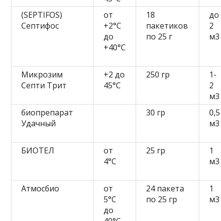
(SEPTIFOS)
от
18
до
Септифос
+2°С
пакетиков
2
до
по 25 г
м3
+40°С
Микрозим
+2 до
250 гр
1-
Септи Трит
45°С
2
м3
биопрепарат
30 гр
0,5
Удачный
м3
БИОТЕЛ
от
25 гр
1
4°C
м3
Атмосбио
от
24 пакета
1
5°C
по 25 гр
м3
до
40°C