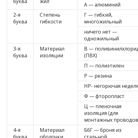
буква
жил
А — алюминий
2-я
Степень
Г — гибкий,
буква
гибкости
многожильный
ничего нет —
одножильный
3-я
Материал
В — поливинилхлори
буква
изоляции
(ПВХ)
П — полиэтилен
Р — резина
НР- негорючая недел
Ф — фторопласт
Ц — пленочная
изоляция (для
монтажных проводов
4-я
Материал
БбГ — броня из
буква
оболочки
стальной