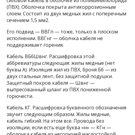
силовой кабель в оболочке из поливинилхлорида
(ПВХ). Оболочка покрыта антикоррозионным
слоем. Состоит из двух медных жил с поперечным
сечением 1,5 мм2.
Его подвид — ВВГп — тоже, только в плоском
исполнении. ВВГнг — оболчка кабеля не
поддерживает горения.
Кабель ВБбШвнг. Расшифровка этой
аббревиатуры следующая: жилы медные (нет
буквы А). Изоляция жил из ПВХ, броня Бб — из
двух стальных лент, без защитной подушки.
Защитный покров кабеля — Швнг —
выпресованный шланг из ПВХ пониженной
горючести.
Кабель КГ. Расшифровка буквенного обозначения
звучит следующим образом. Жилы медные,
кабель гибкий. На этом все. Провода без
изоляции, если есть еще буква «н» — КГн —
оболочка кабеля из негорючей маслостойкой