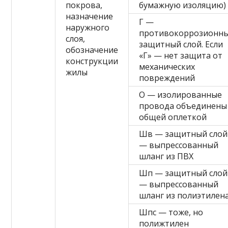
покрова,
бумажную изоляцию)
назначение
Г —
наружного
противокоррозионн
слоя,
защитный слой. Если
обозначение
«Г» — нет защита от
конструкции
механических
жилы
повреждений
О — изолированные
провода объединены
общей оплеткой
Шв — защитный слой
— выпрессованный
шланг из ПВХ
Шп — защитный слой
— выпрессованный
шланг из полиэтилен
Шпс — тоже, но
полижтилен