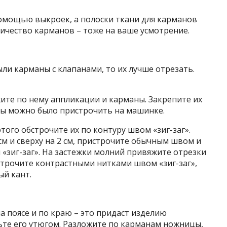
омощью выкроек, а полоски ткани для карманов
ичество карманов – тоже на ваше усмотрение.
ыли карманы с клапанами, то их лучше отрезать.
жите по нему аппликации и карманы. Закрепите их
обы можно было пристрочить на машинке.
этого обстрочите их по контуру швом «зиг-заг».
см и сверху на 2 см, пристрочите обычным швом и
«зиг-заг». На застежки молний привяжите отрезки
строчите контрастными нитками швом «зиг-заг»,
ый кант.
а поясе и по краю – это придаст изделию
ьте его утюгом. Разложите по карманам ножницы,