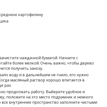
 среднюю картофелину
щика
ачистите наждачной бумагой. Начните с
отайте более мелкой. Очень важно, чтобы дерево
чется получить занозу.
вало воду и в дальнейшем не гнило, его нужно
Когда масляный раствор хорошо впитается в
е раз.
жно продолжать работу. Выберите удобное и
аву, положите на это место подрамник и немного
го все внутреннее пространство заполните чистыми