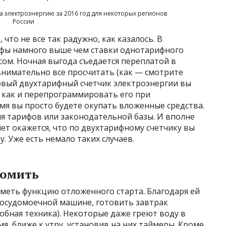
 электроэнергию за 2016 год для некоторых регионов
России
то не все так радужно, как казалось. В
ифы намного выше чем ставки однотарифного
ом. Ночная выгода съедается переплатой в
 внимательно все просчитать (как — смотрите
 новый двухтарифный счетчик электроэнергии вы
е как и перепрограммировать его при
мя вы просто будете окупать вложенные средства.
ия тарифов или законодательной базы. И вполне
лет окажется, что по двухтарифному счетчику вы
. Уже есть немало таких случаев.
номить
меть функцию отложенного старта. Благодаря ей
посудомоечной машине, готовить завтрак
добная техника). Некоторые даже греют воду в
я, ближе к утру, установив на них таймеры. Кроме