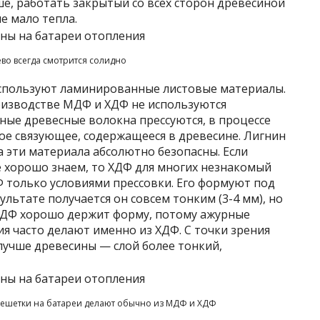
ше, работать закрытый со всех сторон древесиной
е мало тепла.
во всегда смотрится солидно
используют ламинированные листовые материалы.
роизводстве МДФ и ХДФ не используются
ные древесные волокна прессуются, в процессе
ое связующее, содержащееся в древесине. Лигнин
ба эти материала абсолютно безопасны. Если
 хорошо знаем, то ХДФ для многих незнакомый
Ф только условиями прессовки. Его формуют под
ультате получается он совсем тонким (3-4 мм), но
ХДФ хорошо держит форму, потому ажурные
я часто делают именно из ХДФ. С точки зрения
лучше древесины — слой более тонкий,
ешетки на батареи делают обычно из МДФ и ХДФ