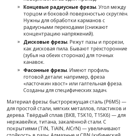
Концевые радиусные фрезы
. Угол между
торцом и боковой поверхностью скруглён.
Нужны для обработки карманов с
радиусными переходами (снижают
концентрацию напряжений).
Дисковые фрезы
. Режут пазы и прорези,
как дисковая пила. Бывают трёхсторонние
(зубья на обеих сторонах) для точных
канавок.
Фасонные фрезы
. Имеют профиль
готовой детали: например, фреза
«ласточкин хвост» или галтельная фреза.
Созданы для специфических задач.
Материал фрезы: быстрорежущая сталь (Р6М5) —
для простой стали, мягких металлов, пластиков и
дерева. Твёрдый сплав (ВК8, Т5К10, Т15К6) — для
нержавейки, титана, закалённой стали. С
покрытиями (TiN, TiAlN, AlCrN) — увеличивают
стойкость в разы. Алмазные и CBN (кубический