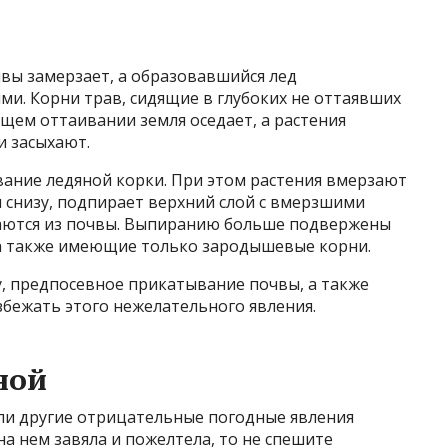
очвы замерзает, а образовавшийся лед
ми. Корни трав, сидящие в глубоких не оттаявших
ющем оттаивании земля оседает, а растения
и засыхают.
ание ледяной корки. При этом растения вмерзают
ая снизу, подпирает верхний слой с вмерзшими
ваются из почвы. Выпиранию больше подвержены
 а также имеющие только зародышевые корни.
у, предпосевное прикатывание почвы, а также
бежать этого нежелательного явления.
ной
или другие отрицательные погодные явления
а нем завяла и пожелтела, то не спешите