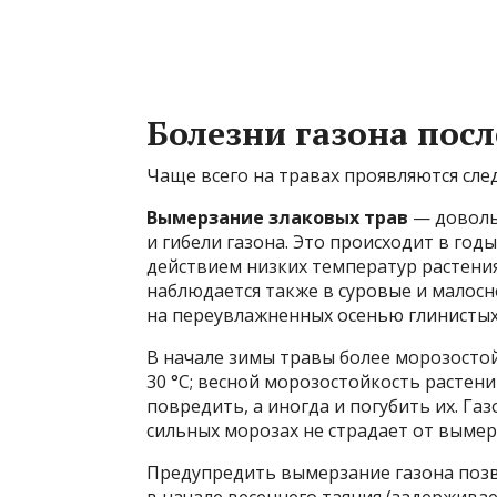
Болезни газона пос
Чаще всего на травах проявляются сл
Вымерзание злаковых трав
— доволь
и гибели газона. Это происходит в годы
действием низких температур растения
наблюдается также в суровые и малос
на переувлажненных осенью глинистых
В начале зимы травы более морозосто
30 °С; весной морозостойкость растен
повредить, а иногда и погубить их. Газ
сильных морозах не страдает от вымер
Предупредить вымерзание газона позв
в начале весеннего таяния (задерживае