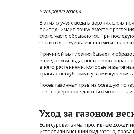
Выпирание газона
В этих случаях вода в верхних слоях п
приподнимает почву вместе с растения
слоях, часто обрываются. При последу
остаются полуизвлеченными из почвы 
Причиной выпирания бывает и образов
в нее, а слой льда, постепенно нараст
в него растениями, которые и вытяги
травы с неглубокими узлами кущения,
Посев газонных трав на осевшую почв
снегозадержание дают возможность из
Уход за газоном вес
Если суровая зима, проливные дожди 
испортили внешний вид газона, трава н