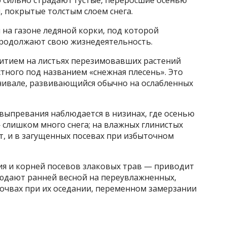
, покрытые толстым слоем снега.
 на газоне ледяной корки, под которой
продолжают свою жизнедеятельность.
итием на листьях перезимовавших растений
стного под названием «снежная плесень». Это
нивале, развивающийся обычно на ослабленных
 выпревания наблюдается в низинах, где осенью
— слишком много снега; на влажных глинистых
т, и в загущенных посевах при избыточном
я и корней посевов злаковых трав — приводит
людают ранней весной на переувлажненных,
почвах при их оседании, переменном замерзании