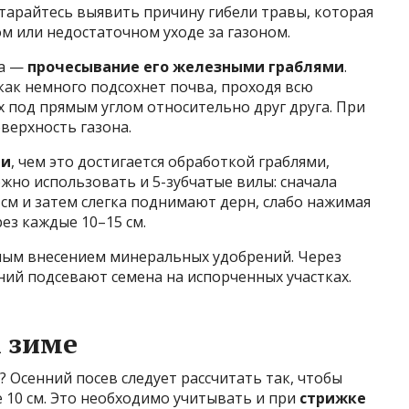
старайтесь выявить причину гибели травы, которая
м или недостаточном уходе за газоном.
на —
прочесывание его железными граблями
.
 как немного подсохнет почва, проходя всю
 под прямым углом относительно друг друга. При
верхность газона.
ии
, чем это достигается обработкой граблями,
жно использовать и 5-зубчатые вилы: сначала
 см и затем слегка поднимают дерн, слабо нажимая
ез каждые 10–15 см.
ным внесением минеральных удобрений. Через
ний подсевают семена на испорченных участках.
к зиме
 Осенний посев следует рассчитать так, чтобы
 10 см. Это необходимо учитывать и при
стрижке