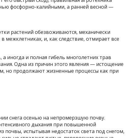
нью фосфорно-калийными, а ранней весной —
тки растений обезвоживаются, механически
 межклетниках, и, как следствие, отмирает все
 а иногда и полная гибель многолетних трав
ания. Одна из причин этого явления — истощение
ом, но продолжают жизненные процессы как при
ии снега осенью на непромерзшую почву.
 интенсивного дыхания при повышенной
из почвы, испытывая недостаток света под снегом,
о сильно страдают густые, переросшие осенью