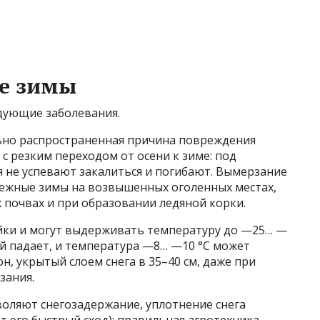
ле зимы
едующие заболевания.
но распространенная причина повреждения
 с резким переходом от осени к зиме: под
 не успевают закалиться и погибают. Вымерзание
нежные зимы на возвышенных оголенных местах,
 почвах и при образовании ледяной корки.
йки и могут выдерживать температуру до —25… —
ий падает, и температура —8… —10 °С может
он, укрытый слоем снега в 35–40 см, даже при
зания.
оляют снегозадержание, уплотнение снега
т его быстрый сход); правильная агротехника