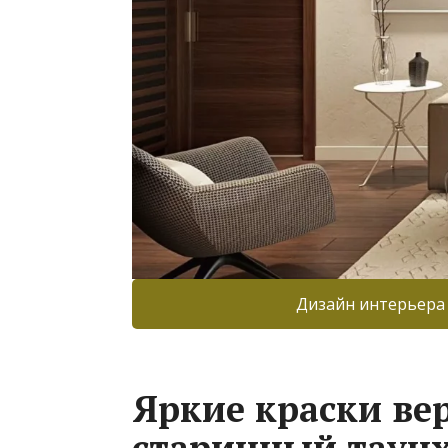
Дизайн интерьера
Яркие краски ве
старинный таунх