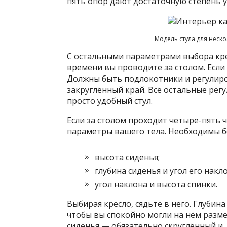
пять опор дают достаточную степень у
Модель стула для неск
С остальными параметрами выбора крес
времени вы проводите за столом. Если
Должны быть подлокотники и регулиро
закруглённый край. Всё остальные рег
просто удобный стул.
Если за столом проходит четыре-пять ч
параметры вашего тела. Необходимы б
высота сиденья;
глубина сиденья и угол его накло
угол наклона и высота спинки.
Выбирая кресло, сядьте в него. Глубина
чтобы вы спокойно могли на нём разме
сиденья — обязательно скруглённый и,