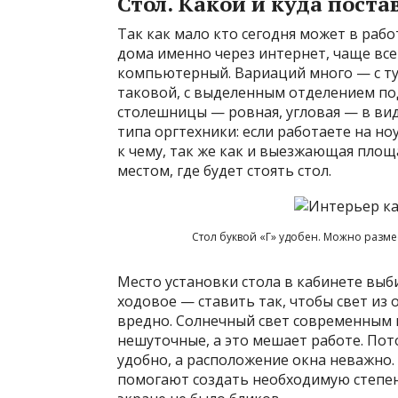
Стол. Какой и куда поста
Так как мало кто сегодня может в раб
дома именно через интернет, чаще все
компьютерный. Вариаций много — с тум
таковой, с выделенным отделением по
столешницы — ровная, угловая — в вид
типа оргтехники: если работаете на но
к чему, так же как и выезжающая площ
местом, где будет стоять стол.
Стол буквой «Г» удобен. Можно разм
Место установки стола в кабинете выби
ходовое — ставить так, чтобы свет из 
вредно. Солнечный свет современным 
нешуточные, а это мешает работе. Пот
удобно, а расположение окна неважно.
помогают создать необходимую степен