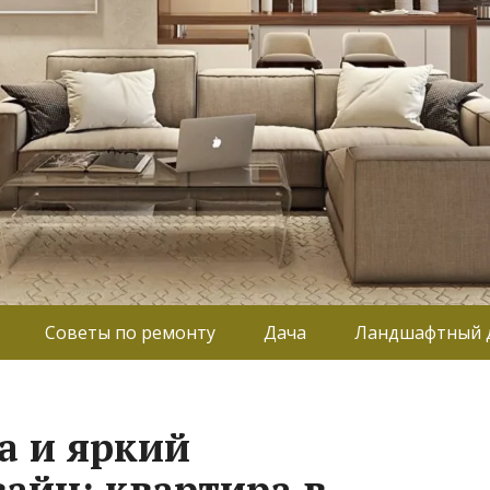
Советы по ремонту
Дача
Ландшафтный 
а и яркий
айн: квартира в