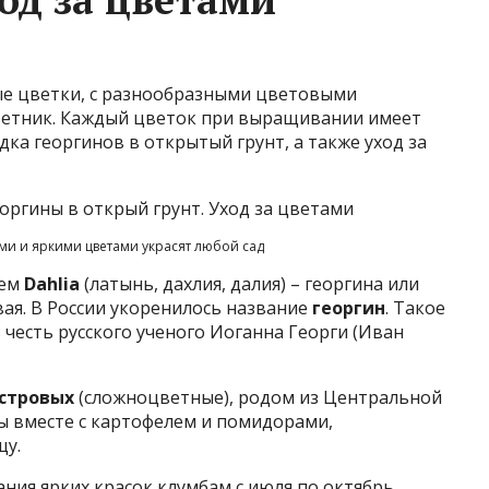
ные цветки, с разнообразными цветовыми
ветник. Каждый цветок при выращивании имеет
адка георгинов в открытый грунт, а также уход за
ми и яркими цветами украсят любой сад
нем
Dahlia
(латынь, дахлия, далия) – георгина или
ая. В России укоренилось название
георгин
. Такое
в честь русского ученого Иоганна Георги (Иван
стровых
(сложноцветные), родом из Центральной
ы вместе с картофелем и помидорами,
щу.
ния ярких красок клумбам с июля по октябрь.