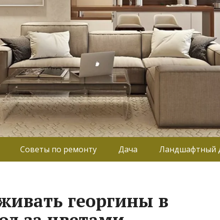
Советы по ремонту
Дача
Ландшафтный 
аживать георгины в
од за цветами