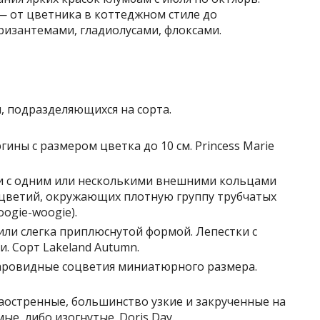
— от цветника в коттеджном стиле до
ризантемами, гладиолусами, флоксами.
, подразделяющихся на сорта.
гины с размером цветка до 10 см. Princess Marie
и с одним или несколькими внешними кольцами
цветий, окружающих плотную группу трубчатых
oogie-woogie).
или слегка приплюснутой формой. Лепестки с
. Сорт Lakeland Autumn.
аровидные соцветия миниатюрного размера.
заостренные, большинство узкие и закрученные на
ые, либо изогнутые. Doris Day.