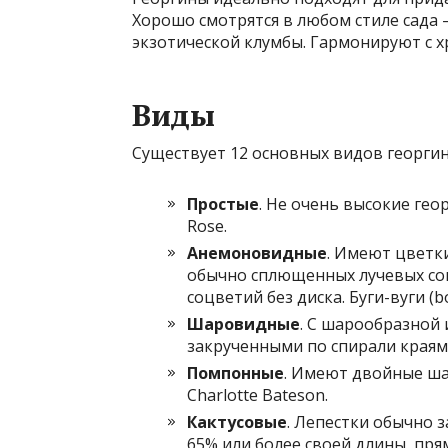
Хорошо смотрятся в любом стиле сада 
экзотической клумбы. Гармонируют с х
Виды
Существует 12 основных видов георгин
Простые
. Не очень высокие геор
Rose.
Анемоновидные
. Имеют цветк
обычно сплющенных лучевых со
соцветий без диска. Буги-вуги (b
Шаровидные
. С шарообразной 
закрученными по спирали краями
Помпонные
. Имеют двойные ш
Charlotte Bateson.
Кактусовые
. Лепестки обычно 
65% или более своей длины, прям