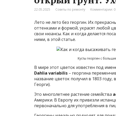
22.05.2025
Советы по ремонту
Комментарии: 0
Лето не лето без георгин. Их прекрас
оттенками и формой, украсят любой ц
свои нюансы. Как и когда делается пос
ними, в этой статье.
Кусты георгин с больши
В мире этот цветок известен под име
Dahlia variabilis
– георгина переменчив
название цветок получил в 1803 году, 
Георги).
Это многолетнее растение семейства
а
Америки. В Европу их привезли испанц
первоначально для употребления в пи
Георгины идеально подходят для прида