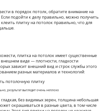
вести в порядок потолк, обратите внимание на
. Если подойти к делу правильно, можно получить
 клеить плитку на потолок правильно, что для
 дальше.
охожести, плитка на потолок имеет существенные
 о внешнем виде — плотности, гладкости
торых зависит внешний вид и строк службы этого
зованием разных материалов и технологий:
льно, результат выглядит очень неплохо
 гладкая, без видимых зерен, толщина небольшая
может окрашиваться в разные цвета, в том числе
ину. Этот тип плитки на потолок не красится —