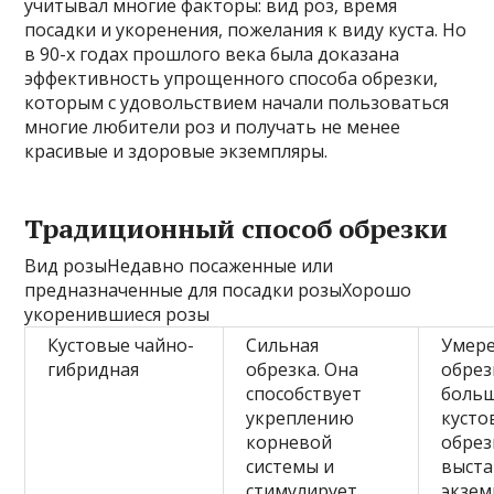
учитывал многие факторы: вид роз, время
посадки и укоренения, пожелания к виду куста. Но
в 90-х годах прошлого века была доказана
эффективность упрощенного способа обрезки,
которым с удовольствием начали пользоваться
многие любители роз и получать не менее
красивые и здоровые экземпляры.
Традиционный способ обрезки
Вид розыНедавно посаженные или
предназначенные для посадки розыХорошо
укоренившиеся розы
Кустовые чайно-
Сильная
Умер
гибридная
обрезка. Она
обрез
способствует
боль
укреплению
кусто
корневой
обрез
системы и
выст
стимулирует
экзем