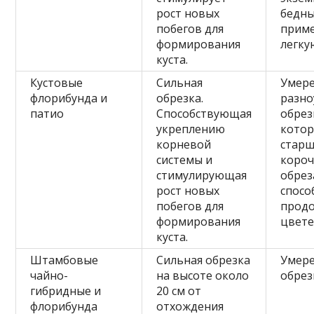
рост новых
бедны
побегов для
прим
формирования
легку
куста.
Кустовые
Сильная
Умере
флорибунда и
обрезка.
разно
патио
Способствующая
обрез
укреплению
котор
корневой
старш
системы и
короч
стимулирующая
обрез
рост новых
спосо
побегов для
прод
формирования
цвете
куста.
Штамбовые
Сильная обрезка
Умер
чайно-
на высоте около
обрез
гибридные и
20 см от
флорибунда
отхождения