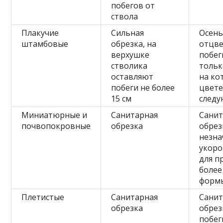
побегов от
ствола
Плакучие
Сильная
Осен
штамбовые
обрезка, на
отцв
верхушке
побег
стволика
тольк
оставляют
на ко
побеги не более
цвете
15 см
следу
Миниатюрные и
Санитарная
Санит
почвопокровные
обрезка
обрез
незна
укоро
для п
более
формы
Плетистые
Санитарная
Санит
обрезка
обрез
побег