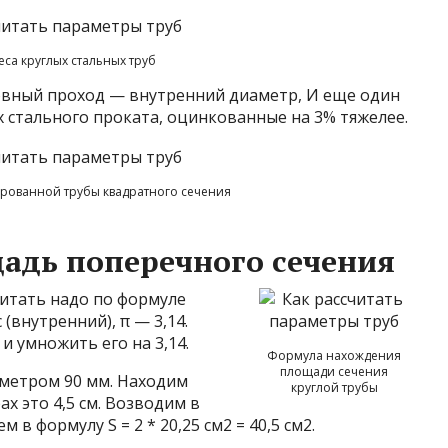
еса круглых стальных труб
овный проход — внутренний диаметр, И еще один
 стального проката, оцинкованные на 3% тяжелее.
рованной трубы квадратного сечения
адь поперечного сечения
читать надо по формуле
 (внутренний), π — 3,14.
и умножить его на 3,14.
Формула нахождения
площади сечения
метром 90 мм. Находим
круглой трубы
ах это 4,5 см. Возводим в
ем в формулу S = 2 * 20,25 см2 = 40,5 см2.