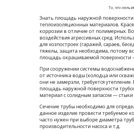
То, что нельз
Знать площадь наружной поверхности т
теплоизоляционных материалов. Крася
коррозии в отличие от полимерных. В
воздействия агрессивных сред. Исполь
для хозпостроек (гаражей, сараев, бесе
тяжелы, защита необходима, потому все
площадь окрашиваемой поверхности —
При сооружении системы водоснабжени
от источника воды (колодца или скваж
они не замерзли, требуется утепление.
площадь наружной поверхности трубоп
материал с солидным запасом — стыки
Сечение трубы необходимо для опреде
данное изделие провести требуемое ко
часто нужен при выборе диаметра труб
производительности насоса и т.д.