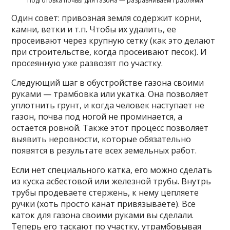
Подготовка почвы для газона — разравниваем граблями
Один совет: привозная земля содержит корни,
камни, ветки и т.п. Чтобы их удалить, ее
просеивают через крупную сетку (как это делают
при строительстве, когда просеивают песок). И
просеянную уже развозят по участку.
Следующий шаг в обустройстве газона своими
руками — трамбовка или укатка. Она позволяет
уплотнить грунт, и когда человек наступает не
газон, почва под ногой не проминается, а
остается ровной. Также этот процесс позволяет
выявить неровности, которые обязательно
появятся в результате всех земельных работ.
Если нет специального катка, его можно сделать
из куска асбестовой или железной трубы. Внутрь
трубы продеваете стержень, к нему цепляете
ручки (хоть просто канат привязываете). Все
каток для газона своими руками вы сделали.
Теперь его таскают по участку, утрамбовывая