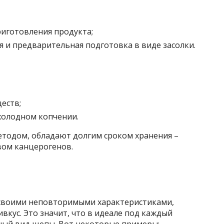
иготовления продукта;
ся и предварительная подготовка в виде засолки.
еств;
холодном копчении.
тодом, обладают долгим сроком хранения –
вом канцерогенов.
 своими неповторимыми характеристиками,
кус. Это значит, что в идеале под каждый
ный вид щепы. Вот некоторые примеры: