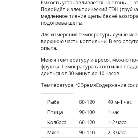
Ёмкость устанавливается на огонь — эт
Подойдёт и электрический ТЭН (трубч
медленное тление щепы без её возгор
подогрева щепы.
Для измерения температуры лучше ис
верхнюю часть коптильни. В его отсут
опыта.
Меняя температуру и время, можно при
фрукты. Температура в коптилке поддер
длиться от 30 минут до 10 часов.
Температура, ºСВремяСодержание соли
Рыба
80-120
40 м-1 час
Птица
90-100
1 час
Колбаса
60-120
1-2 часа
Мясо
90-110
2-3 часа