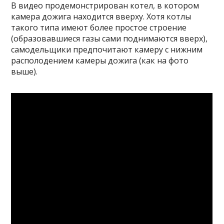
В видео продемонстрирован котел, в котором
камера дожига находится вверху. Хотя котлы
такого типа имеют более простое строение
(образовавшиеся газы сами поднимаются вверх),
самодельщики предпочитают камеру с нижним
располодением камеры дожига (как на фото
выше).