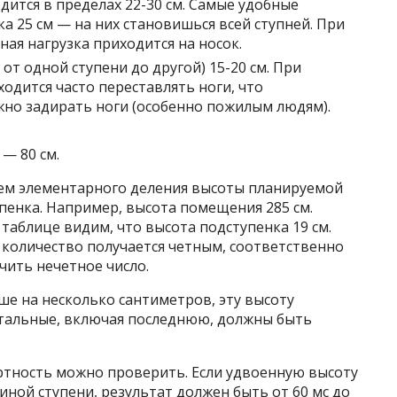
дится в пределах 22-30 см. Самые удобные
 25 см — на них становишься всей ступней. При
вная нагрузка приходится на носок.
от одной ступени до другой) 15-20 см. При
одится часто переставлять ноги, что
но задирать ноги (особенно пожилым людям).
— 80 см.
тем элементарного деления высоты планируемой
пенка. Например, высота помещения 285 см.
 таблице видим, что высота подступенка 19 см.
ли количество получается четным, соответственно
чить нечетное число.
ше на несколько сантиметров, эту высоту
остальные, включая последнюю, должны быть
тность можно проверить. Если удвоенную высоту
ной ступени, результат должен быть от 60 мс до