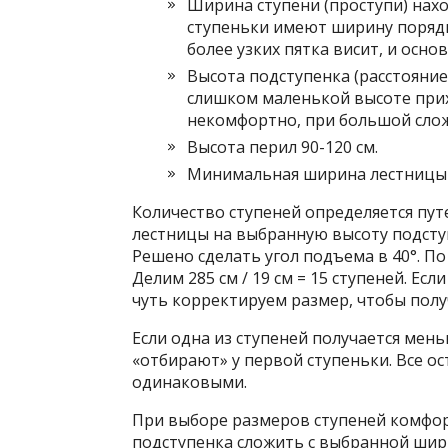
Ширина ступени (проступи) нахо
ступеньки имеют ширину порядка
более узких пятка висит, и осно
Высота подступенка (расстояние 
слишком маленькой высоте прих
некомфортно, при большой слож
Высота перил 90-120 см.
Минимальная ширина лестницы 
Количество ступеней определяется пу
лестницы на выбранную высоту подсту
Решено сделать угол подъема в 40°. По
Делим 285 см / 19 см = 15 ступеней. Ес
чуть корректируем размер, чтобы полу
Если одна из ступеней получается мень
«отбирают» у первой ступеньки. Все 
одинаковыми.
При выборе размеров ступеней комфор
подступенка сложить с выбранной шири