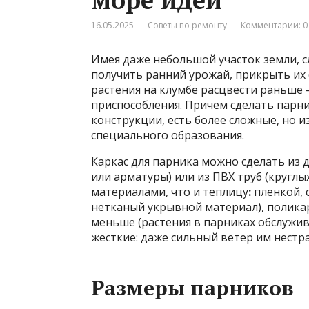
16.05.2025
Советы по ремонту
Комментарии: 0
Имея даже небольшой участок земли, с
получить ранний урожай, прикрыть их 
растения на клумбе расцвести раньше 
приспособления. Причем сделать парни
конструкции, есть более сложные, но и
специального образования.
Каркас для парника можно сделать из д
или арматуры) или из ПВХ труб (кругл
материалами, что и теплицу
:
пленкой, 
нетканый укрывной материал), поликар
меньше (растения в парниках обслужива
жесткие: даже сильный ветер им нестр
Размеры парников