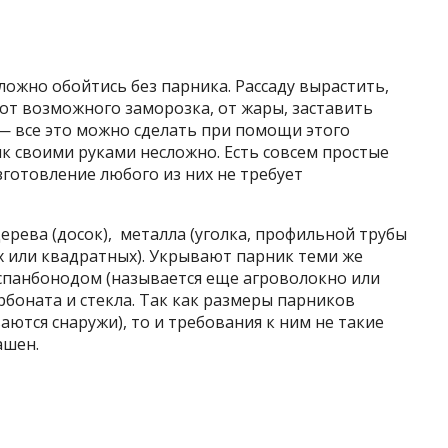
ложно обойтись без парника. Рассаду вырастить,
от возможного заморозка, от жары, заставить
— все это можно сделать при помощи этого
к своими руками несложно. Есть совсем простые
зготовление любого из них не требует
ерева (досок), металла (уголка, профильной трубы
ых или квадратных). Укрывают парник теми же
спанбонодом (называется еще агроволокно или
боната и стекла. Так как размеры парников
ются снаружи), то и требования к ним не такие
ашен.