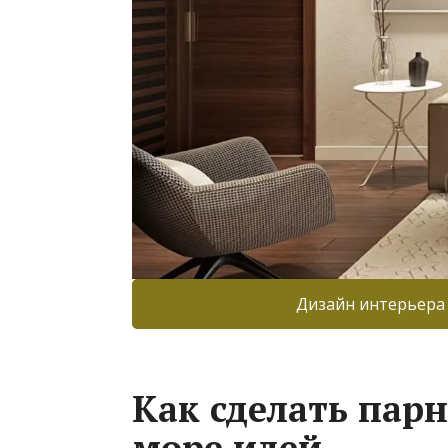
Дизайн интерьера
Как сделать парн
море идей