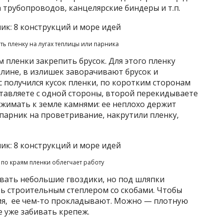
 трубопроводов, канцелярские биндеры и т.п.
ь пленку на лугах теплицы или парника
м пленки закрепить брусок. Для этого пленку
лине, в излишек заворачивают брусок и
с получился кусок пленки, по коротким сторонам
тавляете с одной стороны, второй перекидываете
ижимать к земле камнями: ее неплохо держит
 парник на проветривание, накрутили пленку,
 по краям пленки облегчает работу
вать небольшие гвоздики, но под шляпки
ь строительным степлером со скобами. Чтобы
ния, ее чем-то прокладывают. Можно — плотную
е уже забивать крепеж.