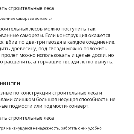
ованные саморезы ломаются
роительных лесов можно поступить так:
ванные саморезы. Если конструкция окажется
я, вбив по два-три гвоздя в каждое соединение.
дить древесину, под гвозди можно положить
 пролет можно использовать и целые доски, но
о расщепить, а торчащие гвозди легко вынуть.
нности
зные по конструкции строительные леса и
алами слишком большая несущая способность не
вные подмости или подмости-конверт.
ря на кажущуюся ненадежность, работать с них удобно