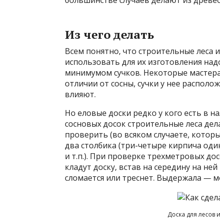
большинстве случаев делают из древе
Из чего делать
Всем понятно, что строительные леса 
использовать для их изготовления над
минимумом сучков. Некоторые мастера 
отличии от сосны, сучки у нее располо
влияют.
Но еловые доски редко у кого есть в н
сосновых досок строительные леса дел
проверить (во всяком случаете, которы
два столбика (три-четыре кирпича один
и т.п.). При проверке трехметровых дос
кладут доску, встав на середину на ней
сломается или треснет. Выдержала — 
Доска для лесов 