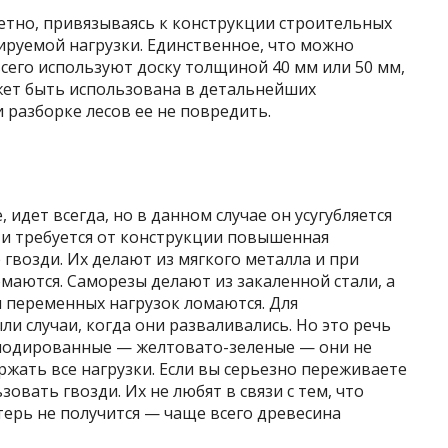
етно, привязываясь к конструкции строительных
нируемой нагрузки. Единственное, что можно
 всего используют доску толщиной 40 мм или 50 мм,
ожет быть использована в детальнейших
и разборке лесов ее не повредить.
 идет всегда, но в данном случае он усугубляется
, и требуется от конструкции повышенная
 гвозди. Их делают из мягкого металла и при
ломаются. Саморезы делают из закаленной стали, а
и переменных нагрузок ломаются. Для
и случаи, когда они разваливались. Но это речь
 анодированные — желтовато-зеленые — они не
ржать все нагрузки. Если вы серьезно переживаете
овать гвозди. Их не любят в связи с тем, что
терь не получится — чаще всего древесина