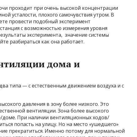
ночи проходит при очень высокой концентрации
иной усталости, плохого самочувствия утром. В
жете провести подобный эксперимент
останция с возможностью измерения уровня
а результаты эксперимента, значение системы
те разбираться как она работает.
нтиляции дома и
два типа — с естественным движением воздуха и с
высокого давления в зону более низкого. Это
тественной вентиляции. Зона более высокого
е/доме. При наличии вентиляционных ходов/
ться попасть на улицу. Но на место «ушедшего»
ние прекратиться. Именно потому для нормальной