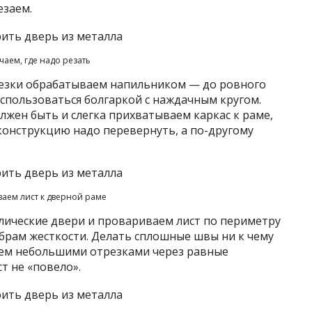
езаем.
чаем, где надо резать
резки обрабатываем напильником — до ровного
оспользоваться болгаркой с наждачным кругом.
лжен быть и слегка прихватываем каркас к раме,
ю конструкцию надо перевернуть, а по-другому
аем лист к дверной раме
ические двери и провариваем лист по периметру
брам жесткости. Делать сплошные швы ни к чему
аем небольшими отрезками через равные
т не «повело».