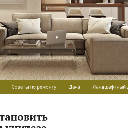
Советы по ремонту
Дача
Ландшафтный 
становить
 унитаза