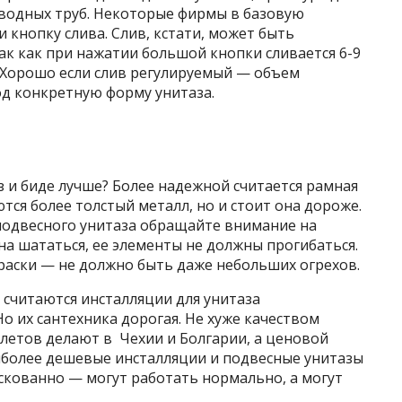
водных труб. Некоторые фирмы в базовую
кнопку слива. Слив, кстати, может быть
к как при нажатии большой кнопки сливается 6-9
. Хорошо если слив регулируемый — объем
д конкретную форму унитаза.
з и биде лучше? Более надежной считается рамная
тся более толстый металл, но и стоит она дороже.
 подвесного унитаза обращайте внимание на
а шататься, ее элементы не должны прогибаться.
раски — не должно быть даже небольших огрехов.
 считаются инсталляции для унитаза
о их сантехника дорогая. Не хуже качеством
летов делают в Чехии и Болгарии, а ценовой
аиболее дешевые инсталляции и подвесные унитазы
искованно — могут работать нормально, а могут