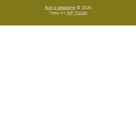
Все о ремонте
© 2026
Тема от
WP Puzzle