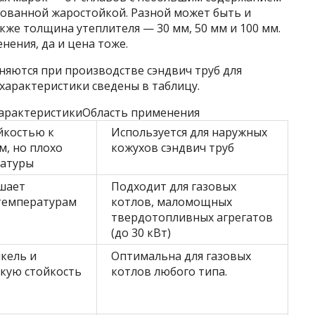
ованной жаростойкой. Разной может быть и
акже толщина утеплителя — 30 мм, 50 мм и 100 мм.
нения, да и цена тоже.
няются при производстве сэндвич труб для
характеристики сведены в таблицу.
арактеристикиОбласть применения
йкостью к
Используется для наружных
, но плохо
кожухов сэндвич труб
ратуры
шает
Подходит для газовых
температурам
котлов, маломощных
твердотопливных агрегатов
(до 30 кВт)
кель и
Оптимальна для газовых
кую стойкость
котлов любого типа.