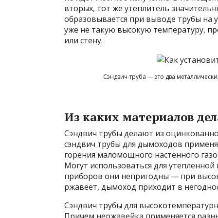
вторых, тот же утеплитель значительн
образовывается при выводе трубы на у
уже не такую высокую температуру, п
или стену.
Сэндвич-труба — это два металлическ
Из каких материалов де
Сэндвич трубы делают из оцинкованн
сэндвич трубы для дымоходов применяю
горения маломощного настенного газо
Могут использоваться для утепленной 
приборов они непригодны — при высок
ржавеет, дымоход приходит в негоднос
Сэндвич трубы для высокотемпературн
Причем нержавейка применяется разн