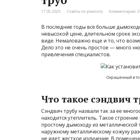
17.05.2025
Советы по ремонту
Комментарии: 0
В последние годы все больше дымоходо
невысокой цене, длительном сроке эк
виде. Немаловажно еще и то, что воз
Дело это не очень простое — много ню
привлечения специалистов.
Окрашенный в то
Что такое сэндвич 
Сэндвич трубу назвали так за ее много
находится утеплитель. Такое строени
простому дымоходу из металлической т
наружному металлическому кожуху разо
не идет жесткое излучение. В помещен