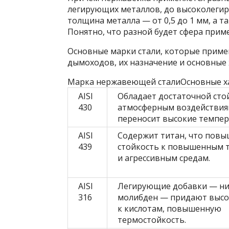
легирующих металлов, до высоколегир
толщина металла — от 0,5 до 1 мм, а т
Понятно, что разной будет сфера приме
Основные марки стали, которые приме
дымоходов, их назначение и основные 
Марка нержавеющей сталиОсновные х
AISI
Обладает достаточной сто
430
атмосферным воздействиям
переносит высокие темпе
AISI
Содержит титан, что повы
439
стойкость к повышенным 
и агрессивным средам.
AISI
Легирующие добавки — ни
316
молибден — придают высо
к кислотам, повышенную
термостойкость.