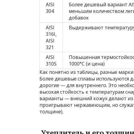
AISI
Более дешевый вариант AIS
304
меньшим количеством ле
добавок
AISI
Выдерживают температуру
316I,
AISI
321
AISI
Повышенная термостойкос
310S
1000°C (и цена)
Как понятно из таблицы, разные марк
Более дешевые сплавы используются дл
дорогие — для внутреннего. Это необх
высокая стойкость к температурам сн
варианты — внешний кожух делают из 
проигрывают нержавеющим, но служат
толщине).
Утеплитель и его толщи