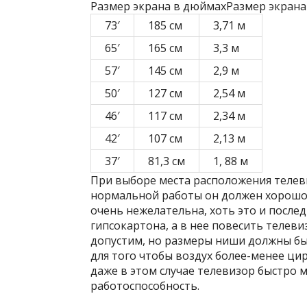
Размер экрана в дюймахРазмер экрана
73′
185 см
3,71 м
65′
165 см
3,3 м
57′
145 см
2,9 м
50′
127 см
2,54 м
46′
117 см
2,34 м
42′
107 см
2,13 м
37′
81,3 см
1, 88 м
При выборе места расположения телеви
нормальной работы он должен хорошо 
очень нежелательна, хоть это и после
гипсокартона, а в нее повесить телев
допустим, но размеры ниши должны б
для того чтобы воздух более-менее ци
даже в этом случае телевизор быстро 
работоспособность.