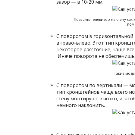
зазор — в 10-20 мм.
Повесить телевизор на стену ка
пом
С поворотом в горизонтальной 
вправо-влево. Этот тип кроншт
некоторое расстояние, чаще вс
Иначе поворота не обеспечишь
Такие моде
С поворотом по вертикали — мо
тип кронштейнов чаще всего исп
стену монтируют высоко, и, что
немного наклонить.
С возможностью поворота в обои