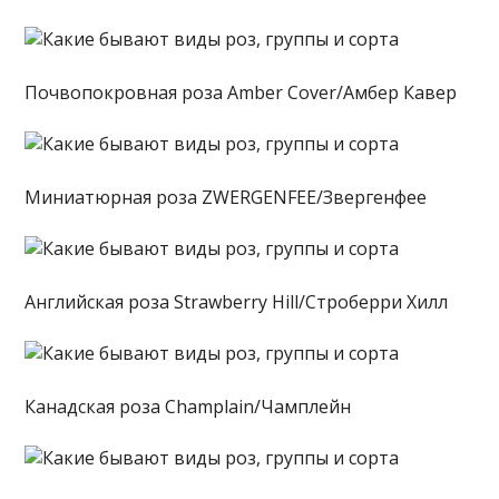
Почвопокровная роза Amber Cover/Амбер Кавер
Миниатюрная роза ZWERGENFEE/Звергенфее
Английская роза Strawberry Hill/Строберри Хилл
Канадская роза Champlain/Чамплейн