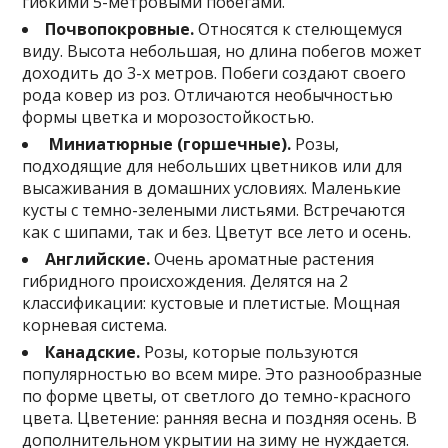
гибкими 5-метровыми побегами.
Почвопокровные.
Относятся к стелющемуся
виду. Высота небольшая, но длина побегов может
доходить до 3-х метров. Побеги создают своего
рода ковер из роз. Отличаются необычностью
формы цветка и морозостойкостью.
М
иниатюрные
(
горшечные
).
Розы,
подходящие для небольших цветников или для
высаживания в домашних условиях. Маленькие
кусты с темно-зелеными листьями. Встречаются
как с шипами, так и без. Цветут все лето и осень.
Английские.
Очень ароматные растения
гибридного происхождения. Делятся на 2
классификации: кустовые и плетистые. Мощная
корневая система.
Канадские.
Розы, которые пользуются
популярностью во всем мире. Это разнообразные
по форме цветы, от светлого до темно-красного
цвета. Цветение: ранняя весна и поздняя осень. В
дополнительном укрытии на зиму не нуждается.