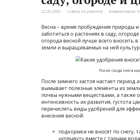
22.05.2025
Советы по ремонту
Комментарии: 0
Весна – время пробуждения природы и
заботиться о растениях в саду, огороде
огорода весной лучше всего вносить в
земли и выращиваемых на ней культур
После схода снега на
После зимнего застоя настает период а
вымывает полезные элементы из земли,
почвы нужными веществами, а также о
интенсивность их развития, густота ц
перечислять виды удобрений для эффе
внесения весной:
подкормки не вносят по снегу, 
«уплывут» вместе с талыми вода