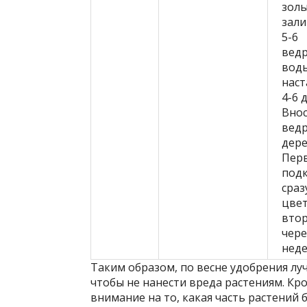
зол
зал
5-6
вед
вод
нас
4-6 
Внос
ведр
дере
Пер
под
сраз
цвет
втор
чере
неде
Таким образом, по весне удобрения лу
чтобы не нанести вреда растениям. Кр
внимание на то, какая часть растений 