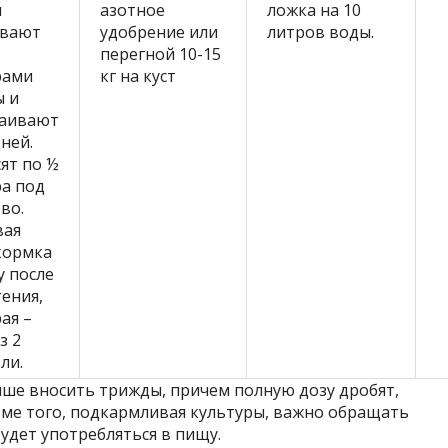
ы
азотное
ложка на 10
ивают
удобрение или
литров воды.
перегной 10-15
рами
кг на куст
ы и
таивают
дней.
ят по ½
а под
во.
вая
кормка
у после
ения,
ая –
з 2
ли.
чше вносить трижды, причем полную дозу дробят,
оме того, подкармливая культуры, важно обращать
будет употребляться в пищу.