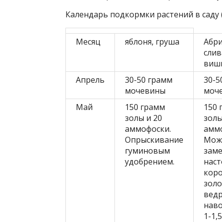
Календарь подкормки растений в саду (
Месяц
яблоня, груша
Абри
слив
виш
Апрель
30-50 грамм
30-5
мочевины
моч
Май
150 грамм
150 
золы и 20
золы
аммофоски.
амм
Опрыскивание
Мож
гуминовым
зам
удобрением.
нас
коро
золо
вед
наво
1-1,5