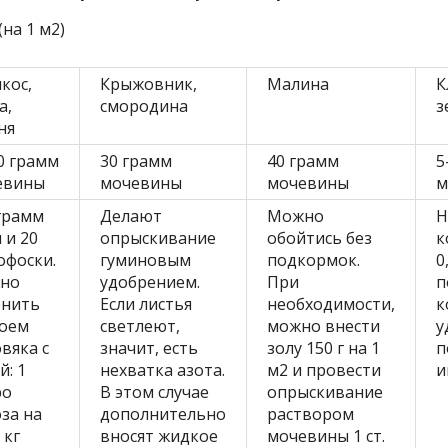
на 1 м2)
кос,
Крыжовник,
Малина
К
а,
смородина
з
ня
0 грамм
30 грамм
40 грамм
5
евины
мочевины
мочевины
м
грамм
Делают
Можно
Н
 и 20
опрыскивание
обойтись без
к
офоски.
гуминовым
подкормок.
0
но
удобрением.
При
п
енить
Если листья
необходимости,
к
тоем
светлеют,
можно внести
у
вяка с
значит, есть
золу 150 г на 1
п
й: 1
нехватка азота.
м2 и провести
и
ро
В этом случае
опрыскивание
за на
дополнительно
раствором
 кг
вносят жидкое
мочевины 1 ст.