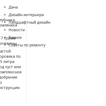
Дача
Дизайн интерьера
лубника,
Ландшафтный дизайн
емляника
Новости
Разное
-7 грамм
очевины
Советы по ремонту
астой
оровяка по
,5 литра
од куст или
омплексное
добрение
о
нструкции.