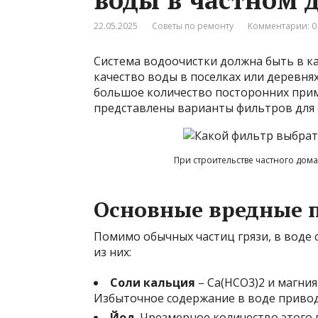
22.05.2025
Советы по ремонту
Комментарии: 0
Система водоочистки должна быть в ка
качество воды в поселках или деревня
большое количество посторонних прим
представлены варианты фильтров для 
При строительстве частного дом
Основные вредные 
Помимо обычных частиц грязи, в воде 
из них:
Соли кальция
– Ca(HCO3)2 и магни
Избыточное содержание в воде приводи
Йод
. Чрезмерное количество этого 