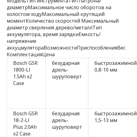
МодельТип инструментаТип патрона/
диаметрМаксимальное число оборотов на
холостом ходуМаксимальный крутящий
моментКоличество скоростей Максимальный
диаметр сверления дерево/металлТип
аккумулятора, время зарядкиЕмкость/
напряжение
аккуцмулятораВозможностиПриспособленияВес
КомплектацияЦена
Bosch GSR
безударная
быстрозажимной
1800-LI
дрель-
0,8-10 мм
1.5Ah x2
шуруповерт
Case
Bosch GSR
безударная
быстрозажимной
18-2-LI
дрель-
1,5-13 мм
Plus 2.0Ah
шуруповерт
x2 Case