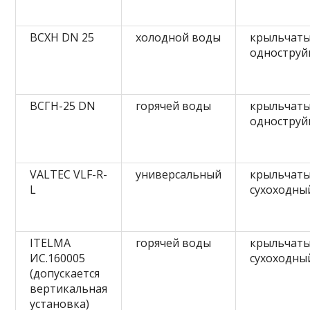
ВСХН DN 25
холодной воды
крыльчат
одностру
ВСГН-25 DN
горячей воды
крыльчат
одностру
VALTEC VLF-R-
универсальный
крыльчат
L
сухоходны
ITELMA
горячей воды
крыльчат
ИС.160005
сухоходны
(допускается
вертикальная
установка)