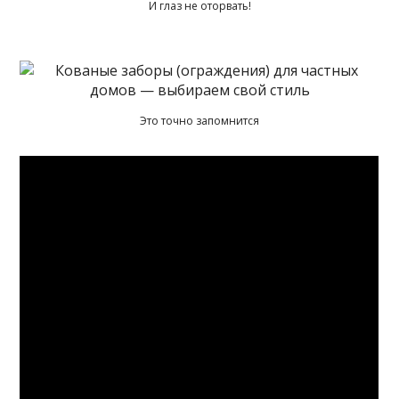
И глаз не оторвать!
Это точно запомнится