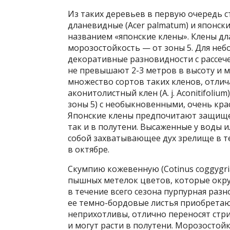
Из таких деревьев в первую очередь 
дланевидные (Acer palmatum) и японски
названием «японские клены». Клены дл
морозостойкость — от зоны 5. Для не
декоративные разновидности с рассечен
не превышают 2-3 метров в высоту и 
множество сортов таких кленов, отлич
аконитолистный клен (A. j. Aconitifoli
зоны 5) с необыкновенными, очень кра
Японские клены предпочитают защищенн
так и в полутени. Высаженные у воды 
собой захватывающее дух зрелище в те
в октябре.
Скумпию кожевенную (Cotinus coggygr
пышных метелок цветов, которые окру
в течение всего сезона пурпурная разно
ее темно-бордовые листья приобретаю
неприхотливы, отлично переносят стр
и могут расти в полутени. Морозостойк