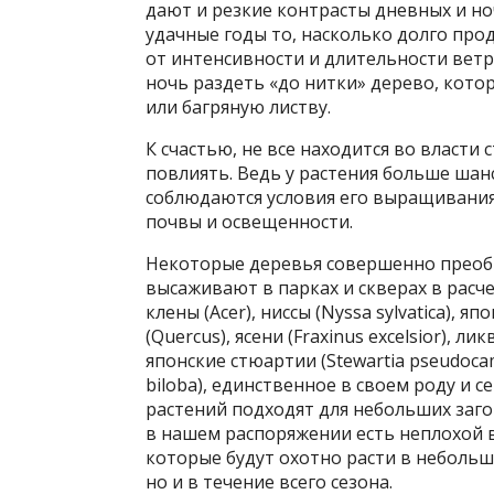
дают и резкие контрасты дневных и но
удачные годы то, насколько долго прод
от интенсивности и длительности ветра
ночь раздеть «до нитки» дерево, кото
или багряную листву.
К счастью, не все находится во власт
повлиять. Ведь у растения больше шан
соблюдаются условия его выращивания 
почвы и освещенности.
Некоторые деревья совершенно преобр
высаживают в парках и скверах в расче
клены (Acer), ниссы (Nyssa sylvatica), я
(Quercus), ясени (Fraxinus excelsior), л
японские стюартии (Stewartia pseudoca
biloba), единственное в своем роду и 
растений подходят для небольших заго
в нашем распоряжении есть неплохой в
которые будут охотно расти в небольш
но и в течение всего сезона.