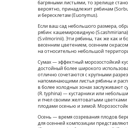
багряными листьями, то зрелище стано
вероятно, принадлежит рябинам (Sorbus)
и бересклетам (Euonymus).
Если ваш сад небольшого размера, об
рябин: кашемировидную (S.cashmiriana),
(S.vilmorinii). Эти рябины, так же как 
весенним цветением, осенним окрасом 
на относительно небольшой территори
Сумах — эффектный морозостойкий кус
достойный более широкого использов
отлично сочетаются с крупными разре
напоминающими листья рябины и расп
в более холодных зонах заслуживают су
(R. typhina) — кустарники или неболь
и пчел своими желтоватыми цветками
плодами осенью и зимой. Морозостойко
Осень — время созревания плодов бере
для осенней композиции представляют