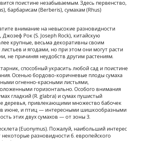
вится поистине незабываемым. Здесь первенство,
, барбарисам (Berberis), сумахам (Rhus)
ратите внимание на невысокие разновидности
 Джозеф Рок (S. Joseph Rock), китайскую
и более крупные, весьма декоративны своим
листьев и ягодами, но при этом они могут расти
и, не причиняя неудобств другим растениям.
тарник, способный украсить любой сад и поистине
ания. Осенью бордово-коричневые плоды сумаха
зными огненно-красными листьями,
оложенными горизонтально. Особого внимания
мах гладкий (R. glabra) и сумах пушистый
шие деревья, привлекающими множество бабочек
 в июне, и птиц — интересными шишкообразными
сть этих двух сумахов — от зоны 3.
склета (Euonymus). Пожалуй, наибольший интерес
 некоторые разновидности б. европейского