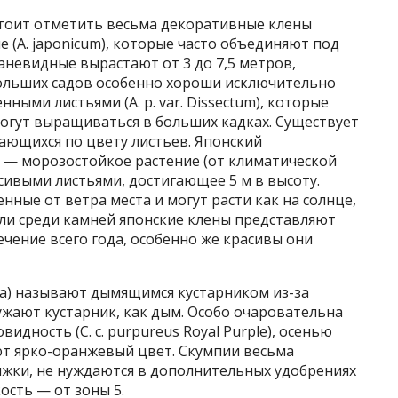
стоит отметить весьма декоративные клены
е (A. japonicum), которые часто объединяют под
аневидные вырастают от 3 до 7,5 метров,
больших садов особенно хороши исключительно
ными листьями (A. p. var. Dissectum), которые
могут выращиваться в больших кадках. Существует
ающихся по цвету листьев. Японский
um) — морозостойкое растение (от климатической
сивыми листьями, достигающее 5 м в высоту.
ые от ветра места и могут расти как на солнце,
или среди камней японские клены представляют
чение всего года, особенно же красивы они
ia) называют дымящимся кустарником из-за
жают кустарник, как дым. Особо очаровательна
видность (C. c. purpureus Royal Purple), осенью
т ярко-оранжевый цвет. Скумпии весьма
ижки, не нуждаются в дополнительных удобрениях
ость — от зоны 5.