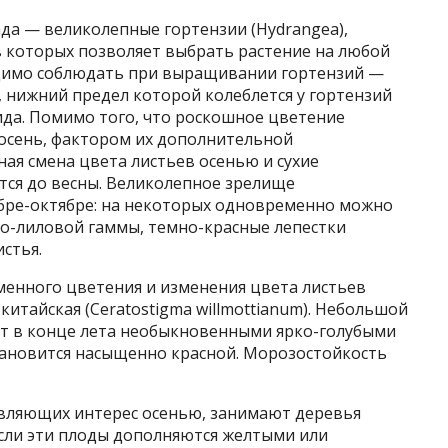
да — великолепные гортензии (Hydrangea),
 которых позволяет выбрать растение на любой
одимо соблюдать при выращивании гортензий —
 нижний предел которой колеблется у гортензий
вида. Помимо того, что роскошное цветение
 осень, фактором их дополнительной
ая смена цвета листьев осенью и сухие
тся до весны. Великолепное зрелище
ябре-октябре: на некоторых одновременно можно
о-лиловой гаммы, темно-красные лепестки
стья.
енного цветения и изменения цвета листьев
китайская (Ceratostigma willmottianum). Небольшой
ает в конце лета необыкновенными ярко-голубыми
становится насыщенно красной. Морозостойкость
авляющих интерес осенью, занимают деревья
если эти плоды дополняются желтыми или