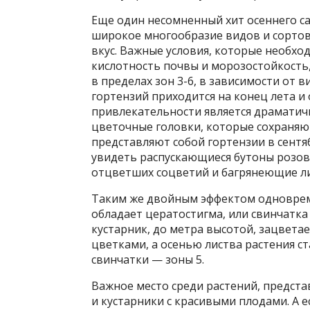
Еще один несомненный хит осеннего са
широкое многообразие видов и сортов
вкус. Важные условия, которые необх
кислотность почвы и морозостойкость,
в пределах зон 3-6, в зависимости от 
гортензий приходится на конец лета и
привлекательности является драматичн
цветочные головки, которые сохраняю
представляют собой гортензии в сент
увидеть распускающиеся бутоны розов
отцветших соцветий и багрянеющие ли
Таким же двойным эффектом одноврем
обладает цератостигма, или свинчатка 
кустарник, до метра высотой, зацвет
цветками, а осенью листва растения 
свинчатки — зоны 5.
Важное место среди растений, предст
и кустарники с красивыми плодами. А 