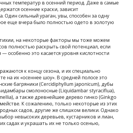
чных температур в осенний период. Даже в самые
ержатся осенние краски, зависит
. Один сильный ураган, увы, способен за одну
рое еще вчера было полностью одето в золотую
и стихии, на некоторые факторы мы тоже можем
сов полностью раскрыть свой потенциал, если
— особенно это касается уровня кислотности
ажаются к концу сезона, и их специально
те на их «осеннее шоу». В средней полосе это
понские багряники (Cercidiphyllum japonicum), дубы
иквидамбары смолоносные (Liquidambar styraciflua),
mellia), а также древнейшее дерево гинко (Ginkgo
семействе. К сожалению, только некоторые из этих
родных садов, другие же слишком велики. Однако
ыбор невысоких деревьев, кустарников и лиан,
их садах и украшать их не только осенью,