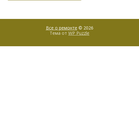
Все о ремонте
© 2026
Тема от
WP Puzzle