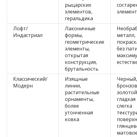
рыцарских
состаре
элементов,
элемен
геральдика
Лофт/
Лаконичные
Необра
Индастриал
формы,
металл,
геометрические
покраск
элементы,
без пат
открытая
максим
конструкция,
естеств
брутальность
Классический/
Изящные
Черный
Модерн
линии,
бронзов
растительные
золотой
орнаменты,
гладкая
более
слегка
утонченная
текстур
ковка
поверхн
глянцев
матово