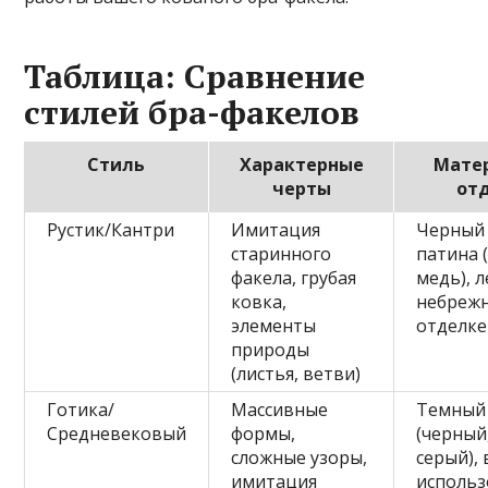
Таблица: Сравнение
стилей бра-факелов
Стиль
Характерные
Мате
черты
от
Рустик/Кантри
Имитация
Черный 
старинного
патина 
факела, грубая
медь), л
ковка,
небрежн
элементы
отделке
природы
(листья, ветви)
Готика/
Массивные
Темный
Средневековый
формы,
(черный
сложные узоры,
серый),
имитация
исполь