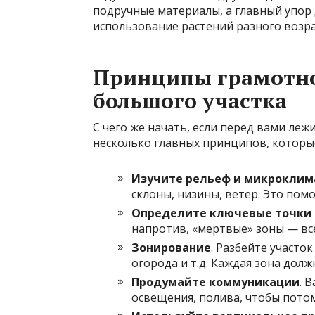
подручные материалы, а главный упор 
использование растений разного возра
Принципы грамотно
большого участка
С чего же начать, если перед вами леж
несколько главных принципов, которы
Изучите рельеф и микроклим
склоны, низины, ветер. Это пом
Определите ключевые точки 
напротив, «мертвые» зоны — все
Зонирование
. Разбейте участок
огорода и т.д. Каждая зона долж
Продумайте коммуникации
. 
освещения, полива, чтобы пото