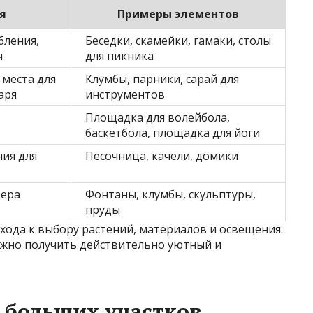
я
Примеры элементов
бления,
Беседки, скамейки, гамаки, столы
ч
для пикника
 места для
Клумбы, парники, сарай для
аря
инструментов
Площадка для волейбола,
баскетбола, площадка для йоги
ния для
Песочница, качели, домики
фера
Фонтаны, клумбы, скульптуры,
пруды
хода к выбору растений, материалов и освещения.
ожно получить действительно уютный и
 больших участков