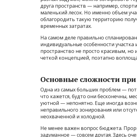
друга пространств — например, спорти
маленький лесок. Но именно объем учас
облагородить такую территорию получ
временных затратах.
На самом деле правильно спланирова
индивидуальные особенности участка и
пространство не просто красивым, но 
четкой концепцией, поэтапно воплоща
Основные сложности при
Одна из самых больших проблем — пот
что кажется, будто они бесконечны, ме
уютной — непонятно. Еще иногда возни
неправильного зонирования или отсут
неохваченной и холодной.
Не менее важен вопрос бюджета. Прори
задуманное — совсем другая. Здесь о