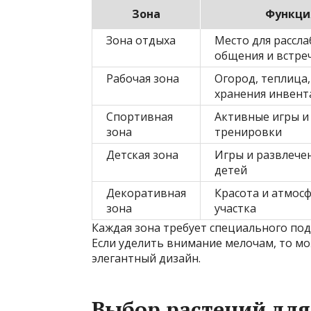
Зона
Функци
Зона отдыха
Место для рассла
общения и встре
Рабочая зона
Огород, теплица,
хранения инвент
Спортивная
Активные игры и
зона
тренировки
Детская зона
Игры и развлече
детей
Декоративная
Красота и атмос
зона
участка
Каждая зона требует специального под
Если уделить внимание мелочам, то м
элегантный дизайн.
Выбор растений для