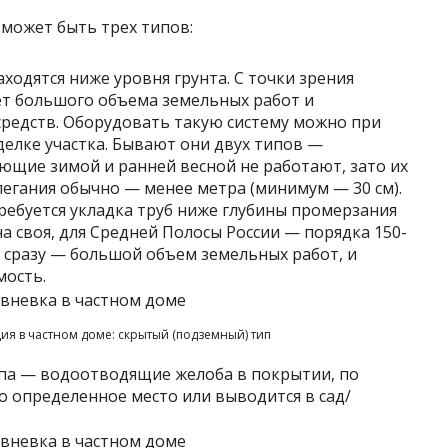
может быть трех типов:
аходятся ниже уровня грунта. С точки зрения
ует большого объема земельных работ и
редств. Оборудовать такую систему можно при
делке участка. Бывают они двух типов —
щие зимой и ранней весной не работают, зато их
легания обычно — менее метра (минимум — 30 см).
ебуется укладка труб ниже глубины промерзания
на своя, для Средней Полосы России — порядка 150-
ы сразу — большой объем земельных работ, и
мость.
ия в частном доме: скрытый (подземный) тип
па — водоотводящие желоба в покрытии, по
о определенное место или выводится в сад/