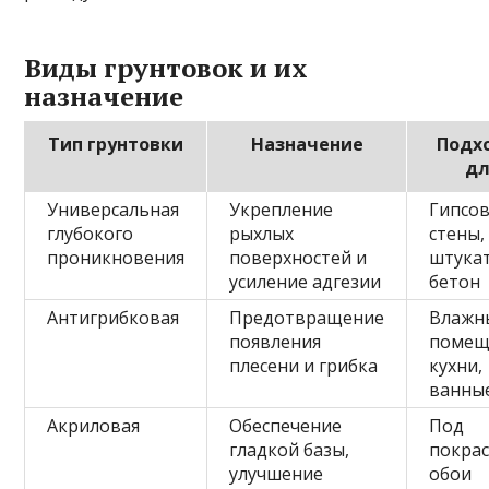
Виды грунтовок и их
назначение
Тип грунтовки
Назначение
Подх
дл
Универсальная
Укрепление
Гипсо
глубокого
рыхлых
стены,
проникновения
поверхностей и
штукат
усиление адгезии
бетон
Антигрибковая
Предотвращение
Влажн
появления
помещ
плесени и грибка
кухни,
ванны
Акриловая
Обеспечение
Под
гладкой базы,
покрас
улучшение
обои