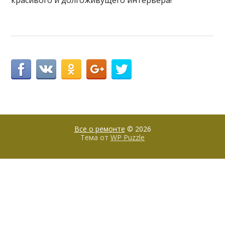
красивого и долгоживущего интерьера!
Все о ремонте
© 2026
Тема от
WP Puzzle