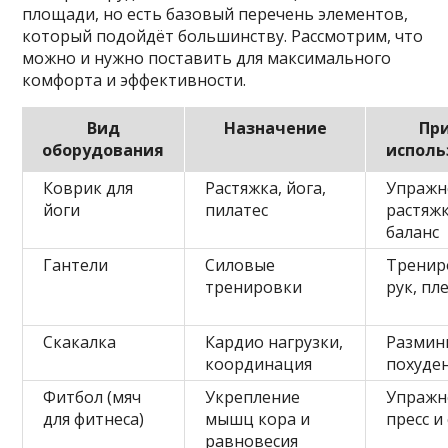
площади, но есть базовый перечень элементов,
который подойдёт большинству. Рассмотрим, что
можно и нужно поставить для максимального
комфорта и эффективности.
Вид
Назначение
Пр
оборудования
исполь
Коврик для
Растяжка, йога,
Упражн
йоги
пилатес
растяжк
баланс
Гантели
Силовые
Тренир
тренировки
рук, пл
Скакалка
Кардио нагрузки,
Размин
координация
похуде
Фитбол (мяч
Укрепление
Упражн
для фитнеса)
мышц кора и
пресс и
равновесия