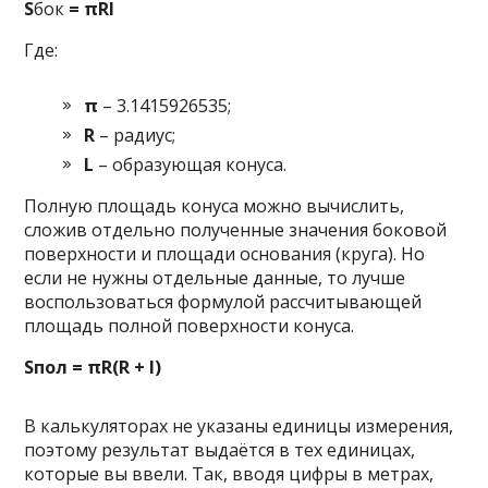
S
бок
= πRl
Где:
π
– 3.1415926535;
R
– радиус;
L
– образующая конуса.
Полную площадь конуса можно вычислить,
сложив отдельно полученные значения боковой
поверхности и площади основания (круга). Но
если не нужны отдельные данные, то лучше
воспользоваться формулой рассчитывающей
площадь полной поверхности конуса.
Sпол
= πR(R + l)
В калькуляторах не указаны единицы измерения,
поэтому результат выдаётся в тех единицах,
которые вы ввели. Так, вводя цифры в метрах,