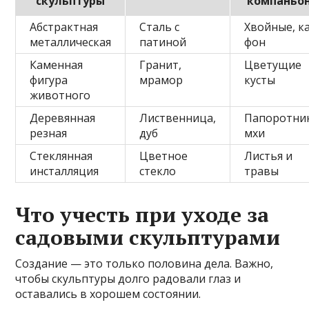
скульптуры
компаньо
Абстрактная
Сталь с
Хвойные, к
металлическая
патиной
фон
Каменная
Гранит,
Цветущие
фигура
мрамор
кусты
животного
Деревянная
Лиственница,
Папоротни
резная
дуб
мхи
Стеклянная
Цветное
Листья и
инсталляция
стекло
травы
Что учесть при уходе за
садовыми скульптурами
Создание — это только половина дела. Важно,
чтобы скульптуры долго радовали глаз и
оставались в хорошем состоянии.