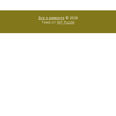
Все о ремонте
© 2026
Тема от
WP Puzzle