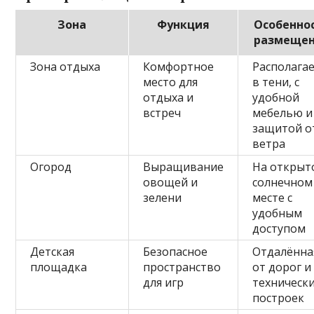
Зона
Функция
Особенно
размеще
Зона отдыха
Комфортное
Располагае
место для
в тени, с
отдыха и
удобной
встреч
мебелью и
защитой о
ветра
Огород
Выращивание
На открыт
овощей и
солнечном
зелени
месте с
удобным
доступом
Детская
Безопасное
Отдалённа
площадка
пространство
от дорог и
для игр
техническ
построек