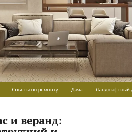
Советы по ремонту
Дача
Ландшафтный 
с и веранд:
струкций и