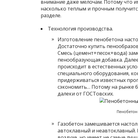
внимание даже мелочам. Потому что им
насколько теплым и прочным получится
разделе.
Технология производства.
Изготовление пенобетона настол
Достаточно купить пенообразов
Смесь (цемент+песок+вода) зам
пенообразующая добавка. Далее
происходит в естественных усло
специального оборудования, ко
придерживаться известных проп
сэкономить… Потому на рынке б
далеки от ГОСТовских.
Пенобетон 
Газобетон замешивается настоль
автоклавный и неавтоклавный.
воздухе, но имеет не самые луч