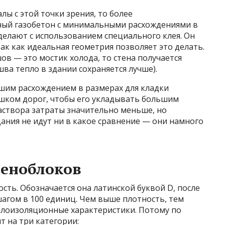
ы с этой точки зрения, то более
ный газобетон с минимальными расхождениями в
 делают с использованием специального клея. Он
ак как идеальная геометрия позволяет это делать.
шов — это мостик холода, то стена получается
ва тепло в здании сохраняется лучше).
шим расхождением в размерах для кладки
шком дорог, чтобы его укладывать большим
аствора затраты значительно меньше, но
ания не идут ни в какое сравнение — они намного
пеноблоков
ть. Обозначается она латинской буквой D, после
шагом в 100 единиц. Чем выше плотность, тем
еплоизоляционные характеристики. Потому по
т на три категории: